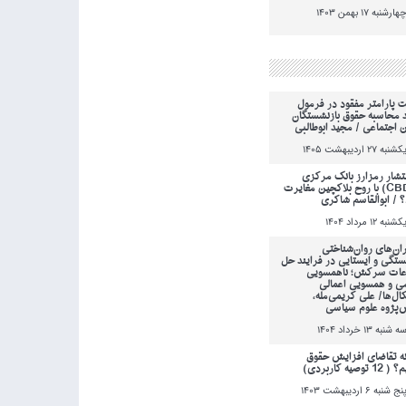
هارشنبه 17 بهمن 1403
ت پارامتر مفقود در فرمول
 محاسبه حقوق بازنشستگان
ن اجتماعی / مجید ابوطالبی
کشنبه 27 ارديبهشت 1405
انتشار رمزارز بانک مرکزی
(CBDC) با روح بلاکچین مغایرت
؟ / ابوالقاسم شاکری
کشنبه 12 مرداد 1404
ان‌های روان‌شناختی
ستگی و ایستایی در فرایند حل
عات سرکش؛ ناهمسویی
می و همسویی اعمالی
کال‌ها/ علی کریمی‌مله،
‌پژوه علوم سیاسی
ه شنبه 13 خرداد 1404
ه تقاضای افزایش حقوق
 توصیه کاربردی)
نج شنبه 6 ارديبهشت 1403