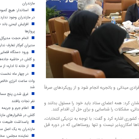
مازندران
استاندار: هیچ کمب
در مازندران وجود ندارد
افزایش ایمنی باند ف
پروازها
اتمام حجت مدیرکل م
مدیران کم‌کار تعارف ندار
ورود دستگاه قضایی 
و کلش در حاشیه جاده‌ه
از خانه تا اداره؛ از م
وات ساعت انرژی خالص د
دی میدانی و باتجربه انجام شود و از رویکردهای صرفاً
شد
غرق شدن پنج مسافر
نفر نجات یافتند
شان کرد: همه اعضای ستاد باید خود را مسئول بدانند و
اعلام جرم و جریمه 
یدانی، مشکلات را شناسایی و برای حل آن اقدام کنند.
کلش در شالیزارهای مازن
ری اشاره کرد و گفت: با توجه به نزدیکی انتخابات،
پاسداشت طبیعت در 
 امکان‌پذیر نیست و تنها روستاهایی که در دوره قبل
مازندران به یک اصل مد
نماینده مجلس: مخا