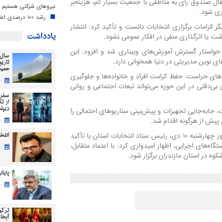
قال صندوق رأی به مناطقی با جمعیت بسیار کم، هزینه‌بر
نیروهای شرکتی هستیم
ری شود.
رشد ۱۰۰ درصدی اعتبارات دهیاری‌های مازندران
ر الزامات برگزاری انتخابات دانست و تأکید کرد: انتشار
یادداشت
شت یا اثرگذاری منفی در افکار عمومی نشود.
واستار گسترش آموزش‌های وبیناری شد و افزود: این
سال 
ی نوین مدیریتی در دنیا همخوانی دارد.
تاری
حمید
وهای حراست، حفظ کرامت افراد و خانواده‌ها و جلوگیری
ج
 بی‌دقتی در این حوزه می‌تواند تبعات اجتماعی و روانی
سفر 
از ت
دیپل
جابه‌جایی تجهیزات و پیش‌بینی سناریوهای احتمالی را
پیش از هرگونه اقدام شد.
ی
انتخابات 5
به گزارش ایسنا به نقل از روابط عمومی استانداری مازندران در روز چهارشنبه ۱۰ دی، رئیس ستاد انتخابات استان با تأکید
گاه‌های اجرایی، اظهار امیدواری کرد: با اعتماد متقابل،
ش
کوه در استان مازندران برگزار شود.
پایان
ی
ترکی
آبخاز