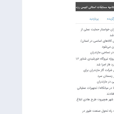
ی تنیس رده سنی نونهالان
گزیده
پربازدید
ران خواستار حمایت عملی از
 شد
ی کالاهای اساسی در استان/
ان می‌شود
در نساجی مازندران
استاندار مازندران: پروژه نیروگاه خورشیدی شناور ۱.۲
د فاز اجرا شد
شرکت گاز مازندران برای
ر زمستان سرد
 در مازندران
در میانکاله/ تجهیزات عملیاتی
تادند
نتظار ۱۲ ساله شهر هچیرود؛ طرح هادی ابلاغ
راه تحول صنعت طیور در