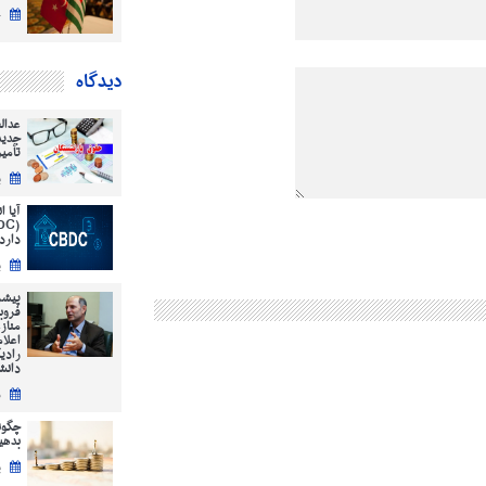
چ
دیدگاه
عدال
جدید
تأمی
ی
آیا 
دارد
ی
پیشر
فروب
مناز
اعلا
رادی
دانش
س
چگون
بدهیم؟ ( 12
پ