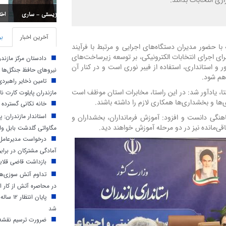
ری انتخابات بدانند.
اختتامیه مسابقات استان
آخرین اخبار
بر
 حضور مدیران دستگاه‌های اجرایی و مرتبط با فرآیند
ن برای اجرای انتخابات الکترونیکی، بر توسعه زیرساخت‌های
دادستان مرکز مازند
ر و استانداری، استفاده از فیبر نوری است و در کنار آن
نیروهای حافظ جنگل‌ها
اهم شود.
تامین ذخایر راهبرد
، یادآور شد: در این راستا، مخابرات استان موظف است
مازندران پایلوت کارت ن
ها و بخشداری‌ها همکاری لازم را داشته باشند.
خانه تکانی گسترده 
نگی دانست و افزود: آموزش فرمانداران، بخشداران و
قی‌مانده نیز در دو مرحله آموزش خواهند دید.
مگاواتی گلدشت بابل وار
درخواست مدیرعامل 
آمادگی مشترکان در براب
بازداشت قاضی قلابی
تداوم آتش‌ سوزی‌ها 
در محاصره آتش از کار اف
پایان ا
شد
ضرورت ترسیم نقشه 