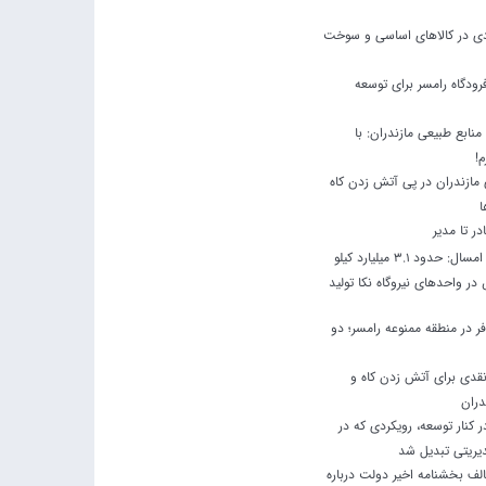
ودی در کالاهای اساسی و سوخت
رودگاه رامسر برای توسعه
نابع طبیعی مازندران: با
م!
مازندران در پی آتش زدن کاه
ا
ادر تا مدیر
در چهار ماه نخست امسال: حدود 3.1 میلیارد کیلو
ر واحدهای نیروگاه نکا تولید
 در منطقه ممنوعه رامسر؛ دو
نقدی برای آتش زدن کاه و
دران
کنار توسعه، رویکردی که در
یریتی تبدیل شد
لف بخشنامه اخیر دولت درباره