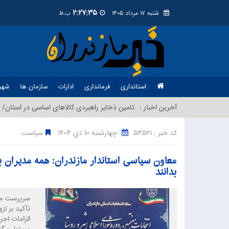
2:27:36
شنبه 17 مرداد 1405
ب.ظ
استانداری
فرمانداری
ادارات
سازمان ها
شهر
آخرین اخبار :
تامین ذخایر راهبردی کالاهای اساسی در استان/ م
کد خبر : 53521
چهارشنبه 10 دي 1404
سیاست
معاون سیاسی استاندار مازندران: همه مدیران ب
بدانند
سرپرست معاو
تأکید بر لز
الزامات اجر