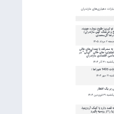
نو تبری؛ طلوع دوباره هویت،
خ و فرهنگ کهن مازندران/
رضا گل‌محمدی
معه 2 مرداد 1405
به سمرقند با چمدان‌های خالی
کنولوژی؛ جای خالی "آی‌تی" در
ماسی اقتصادی مازندران
کشنبه 30 آذر 1404
140 شوراها ؛
نبه 19 مهر 1404
ی بر یک انتظار
کشنبه 31 فروردين 1404
ه قصد دارد با کمک آردزینبا،
یا را از روسیه بگیرد