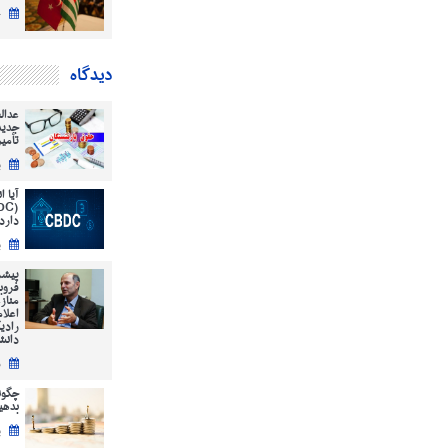
چ
دیدگاه
عدال
جدید
تأمی
ی
آیا 
دارد
ی
پیشر
فروب
مناز
اعلا
رادی
دانش
س
چگون
بدهیم؟ ( 12
پ