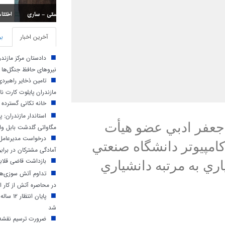
اختتامیه مسابقات استان
آخرین اخبار
بر
دادستان مرکز مازند
نیروهای حافظ جنگل‌ها
تامین ذخایر راهبرد
مازندران پایلوت کارت ن
خانه تکانی گسترده 
جعفر ادبي عضو هيأت
مگاواتی گلدشت بابل وار
درخواست مدیرعامل 
مپيوتر دانشگاه صنعتي
آمادگی مشترکان در براب
بازداشت قاضی قلابی
اري به مرتبه دانشياري
تداوم آتش‌ سوزی‌ها 
در محاصره آتش از کار اف
پایان ا
شد
ضرورت ترسیم نقشه 