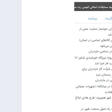
ی تنیس رده سنی نونهالان
گزیده
پربازدید
ران خواستار حمایت عملی از
 شد
ی کالاهای اساسی در استان/
ان می‌شود
در نساجی مازندران
استاندار مازندران: پروژه نیروگاه خورشیدی شناور ۱.۲
د فاز اجرا شد
شرکت گاز مازندران برای
ر زمستان سرد
 در مازندران
در میانکاله/ تجهیزات عملیاتی
تادند
نتظار ۱۲ ساله شهر هچیرود؛ طرح هادی ابلاغ
راه تحول صنعت طیور در