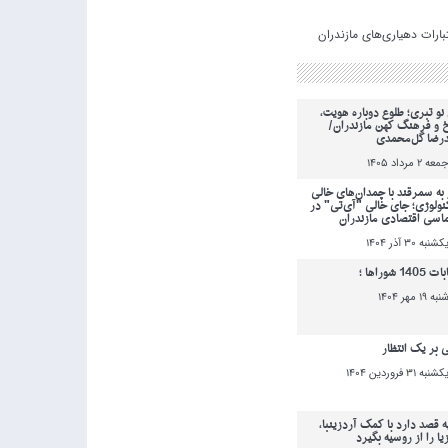
نو تبری؛ طلوع دوباره هویت،
خ و فرهنگ کهن مازندران/
رضا گل‌محمدی
معه 2 مرداد 1405
به سمرقند با چمدان‌های خالی
کنولوژی؛ جای خالی "آی‌تی" در
ماسی اقتصادی مازندران
کشنبه 30 آذر 1404
140 شوراها ؛
نبه 19 مهر 1404
ی بر یک انتظار
کشنبه 31 فروردين 1404
ه قصد دارد با کمک آردزینبا،
یا را از روسیه بگیرد