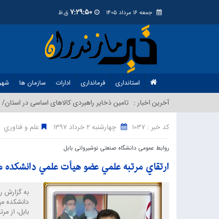
7:29:51
جمعه 16 مرداد 1405
ق.ظ
استانداری
فرمانداری
ادارات
سازمان ها
شهر
آخرین اخبار :
تامین ذخایر راهبردی کالاهای اساسی در استان/ م
کد خبر : 1037
چهارشنبه 2 خرداد 1397
علم و فناوري
روابط عمومی دانشگاه صنعتی نوشیروانی بابل
ارتقاي مرتبه علمي عضو هيأت علمي دانشكده م
به گزارش ر
دانشكده مه
بابل، از مر