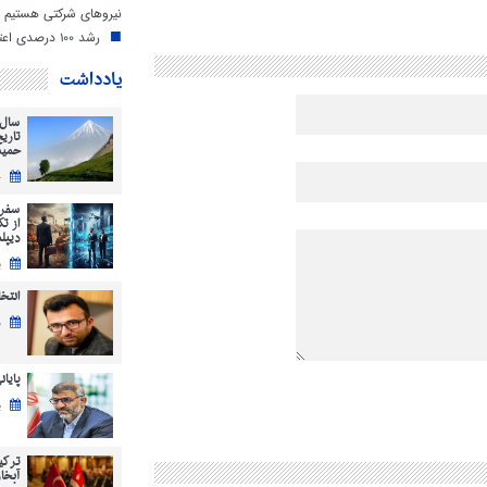
نیروهای شرکتی هستیم
رشد ۱۰۰ درصدی اعتبارات دهیاری‌های مازندران
یادداشت
سال 
تاری
حمید
ج
سفر 
از ت
دیپل
ی
انتخابات 5
ش
پایان
ی
ترکی
آبخاز