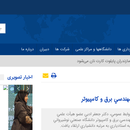
داری ها
دانشگاهها و مراکز علمی
شرکت ها
دبیران
درباره ما
ازندران پایلوت کارت نان می‌شود
اخبار تصویری
هندسي برق و كامپيوتر
وابط عمومي، دكتر جعفر ادبي عضو هيأت علمي
ندسي برق و كامپيوتر دانشگاه صنعتي نوشيرواني
تبه استادياري به مرتبه دانشياري ارتقاء يافت.