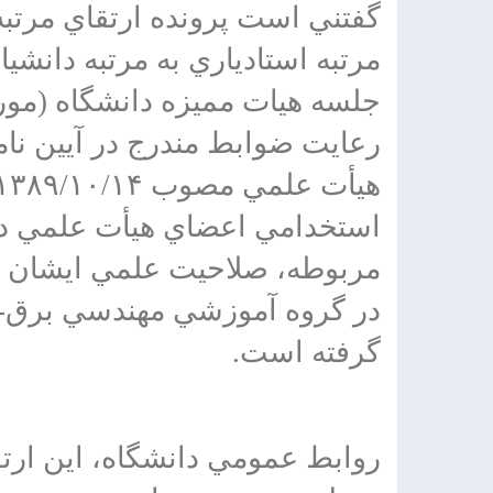
گفتني است پرونده ارتقاي مرتبه
مرتبه استادياري به مرتبه دان
رعايت ضوابط مندرج در آيين نام
استخدامي اعضاي هيأت علمي دا
مربوطه، صلاحيت علمي ايشان بر
در گروه آموزشي مهندسي برق- ق
گرفته است.
روابط عمومي دانشگاه، اين ارتقا