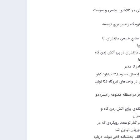
ودی در کالاهای اساسی و سوخت
رودگاه رامسر برای توسعه
نابع طبیعی مازندران: با
م!
مازندران در پی آتش زدن کاه
ا
ادر تا مدیر
در چهار ماه نخست امسال: حدود 3.1 میلیارد کیلو
ر واحدهای نیروگاه نکا تولید
 در منطقه ممنوعه رامسر؛ دو
نقدی برای آتش زدن کاه و
دران
کنار توسعه، رویکردی که در
یریتی تبدیل شد
لف بخشنامه اخیر دولت درباره