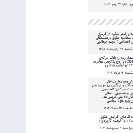
هارشنبه 17 بهمن 1403
ت پارامتر مفقود در فرمول
 محاسبه حقوق بازنشستگان
ن اجتماعی / مجید ابوطالبی
کشنبه 27 ارديبهشت 1405
انتشار رمزارز بانک مرکزی
(CBDC) با روح بلاکچین مغایرت
؟ / ابوالقاسم شاکری
کشنبه 12 مرداد 1404
ان‌های روان‌شناختی
ستگی و ایستایی در فرایند حل
عات سرکش؛ ناهمسویی
می و همسویی اعمالی
کال‌ها/ علی کریمی‌مله،
‌پژوه علوم سیاسی
ه شنبه 13 خرداد 1404
ه تقاضای افزایش حقوق
 توصیه کاربردی)
نج شنبه 6 ارديبهشت 1403