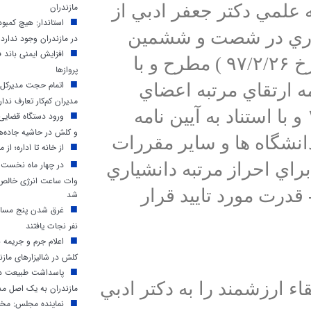
مازندران
 علمي دكتر جعفر ادبي از
استاندار: هیچ کمب
شياري در شصت و ششمين
در مازندران وجود ندارد
افزایش ایمنی باند ف
جلسه هيات مميزه دانشگاه (مورخ ۹۷/۲/۲۶ ) مطرح و با
پروازها
اتمام حجت مدیرکل م
ه ارتقاي مرتبه اعضاي
مدیران کم‌کار تعارف ندار
هيأت علمي مصوب ۱۳۸۹/۱۰/۱۴ و با استناد به آيين نامه
ورود دستگاه قضایی 
و کلش در حاشیه جاده‌ه
نشگاه ها و ساير مقررات
از خانه تا اداره؛ از م
اي احراز مرتبه دانشياري
وات ساعت انرژی خالص د
درت مورد تاييد قرار
شد
غرق شدن پنج مسافر
نفر نجات یافتند
اعلام جرم و جریمه 
کلش در شالیزارهای مازن
پاسداشت طبیعت در 
ء ارزشمند را به دكتر ادبي
مازندران به یک اصل مد
نماینده مجلس: مخا