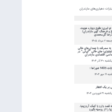
نو تبری؛ طلوع دوباره هویت،
خ و فرهنگ کهن مازندران/
رضا گل‌محمدی
معه 2 مرداد 1405
به سمرقند با چمدان‌های خالی
کنولوژی؛ جای خالی "آی‌تی" در
ماسی اقتصادی مازندران
کشنبه 30 آذر 1404
140 شوراها ؛
نبه 19 مهر 1404
ی بر یک انتظار
کشنبه 31 فروردين 1404
ه قصد دارد با کمک آردزینبا،
یا را از روسیه بگیرد