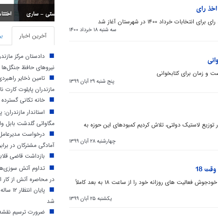
اخذ رای
اختتامیه مسابقات استان
ت خرداد 1400 در شهرستان آغاز شد ‎
سه شنبه 18 خرداد 1400
آخرین اخبار
بر
دادستان مرکز مازند
انی
نیروهای حافظ جنگل‌ها
رصت و زمان برای کتابخوانی
تامین ذخایر راهبرد
پنج شنبه 29 آبان 1399
مازندران پایلوت کارت ن
خانه تکانی گسترده 
مگاواتی گلدشت بابل وار
 در توزیع لاستیک دولتی، تلاش کردیم کمبودهای این حوزه به
درخواست مدیرعامل 
چهارشنبه 28 آبان 1399
آمادگی مشترکان در براب
بازداشت قاضی قلابی
قت 18
تداوم آتش‌ سوزی‌ها 
در محاصره آتش از کار اف
کسبه بازار نکا بمنظور سلامت مردم در اقدامی خودجوش فعالیت های روزانه خود را از ساعت 18 به بعد کاملاً
پایان ا
یکشنبه 25 آبان 1399
شد
ضرورت ترسیم نقشه 