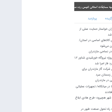
ی تنیس رده سنی نونهالان
گزیده
پربازدید
ران خواستار حمایت عملی از
 شد
ی کالاهای اساسی در استان/
ان می‌شود
در نساجی مازندران
استاندار مازندران: پروژه نیروگاه خورشیدی شناور ۱.۲
د فاز اجرا شد
شرکت گاز مازندران برای
ر زمستان سرد
 در مازندران
در میانکاله/ تجهیزات عملیاتی
تادند
نتظار ۱۲ ساله شهر هچیرود؛ طرح هادی ابلاغ
راه تحول صنعت طیور در