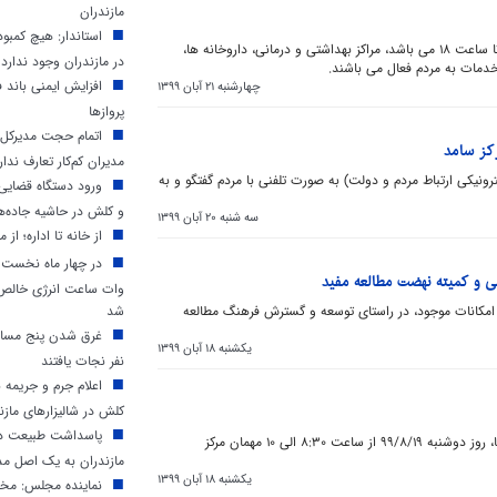
مازندران
استاندار: هیچ کمب
فرماندار نکا: فعالیت بازار از 20 آبان تا 20 آذر تا ساعت 18 می باشد، مراکز بهداشتی و درمانی، داروخانه ها،
در مازندران وجود ندارد
 خدمات به مردم فعال می باشند.
افزایش ایمنی باند ف
چهارشنبه 21 آبان 1399
پروازها
اتمام حجت مدیرکل م
رکز سامد
مدیران کم‌کار تعارف ندار
کترونیکی ارتباط مردم و دولت) به صورت تلفنی با مردم گفتگو و به
ورود دستگاه قضایی 
و کلش در حاشیه جاده‌ه
سه شنبه 20 آبان 1399
از خانه تا اداره؛ از م
 و کمیته نهضت مطالعه مفید
وات ساعت انرژی خالص د
از امکانات موجود، در راستای توسعه و گسترش فرهنگ مطالعه
شد
غرق شدن پنج مسافر
یکشنبه 18 آبان 1399
نفر نجات یافتند
اعلام جرم و جریمه 
کلش در شالیزارهای مازن
پاسداشت طبیعت در 
‎عبدالجواد توحیدی مقدم فرماندار شهرستان نکا، روز دوشنبه 99/8/19 از ساعت 8:30 الی 10 مهمان مرکز
مازندران به یک اصل مد
یکشنبه 18 آبان 1399
نماینده مجلس: مخا