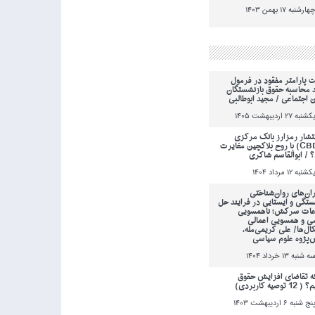
هارشنبه 17 بهمن 1403
ت پارامتر مفقود در فرمول
 محاسبه حقوق بازنشستگان
ن اجتماعی / مجید ابوطالبی
کشنبه 27 ارديبهشت 1405
انتشار رمزارز بانک مرکزی
(CBDC) با روح بلاکچین مغایرت
؟ / ابوالقاسم شاکری
کشنبه 12 مرداد 1404
ان‌های روان‌شناختی
ستگی و ایستایی در فرایند حل
عات سرکش؛ ناهمسویی
می و همسویی اعمالی
کال‌ها/ علی کریمی‌مله،
‌پژوه علوم سیاسی
ه شنبه 13 خرداد 1404
ه تقاضای افزایش حقوق
 توصیه کاربردی)
نج شنبه 6 ارديبهشت 1403