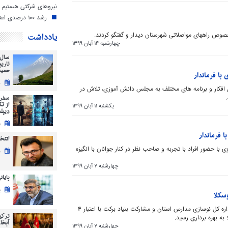
نیروهای شرکتی هستیم
رشد ۱۰۰ درصدی اعتبارات دهیاری‌های مازندران
یادداشت
ر خصوص راههای مواصلاتی شهرستان دیدار و گفتگو کردند.
چهارشنبه 14 آبان 1399
سال 
تاری
حمید
با فرماندار
ج
دل افکار و برنامه های مختلف به مجلس دانش آموزی، تلاش در
سفر 
از ت
یکشنبه 11 آبان 1399
دیپل
ی
ا فرماندار
انتخابات 5
ی با حضور افراد با تجربه و صاحب نظر در کنار جوانان با انگیزه
ش
چهارشنبه 7 آبان 1399
پایان
ی
پروژه مدرسه 6 کلاسه شهید میری نیا توسط اداره کل نوسازی مدارس استان و مشارکت بنیاد برکت با اعتبار 4
ترکی
آبخاز
چهارشنبه 7 آبان 1399