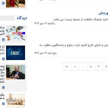
چ
هرستان
دیدگاه
ا، احیاء فرهنگ حفاظت از محیط زیست می باشد. ‎
یکشنبه 27 مهر 1399
عدال
جدید
تأمی
ی
اشتی و اجرای طرح تکریم ارباب رجوع و پاسخگویی مطلوب به
آیا 
دارد
پنج شنبه 24 مهر 1399
ی
پیشر
»»
»
…
10
9
8
فروب
مناز
اعلا
رادی
دانش
س
چگون
بدهیم؟ ( 12
پ