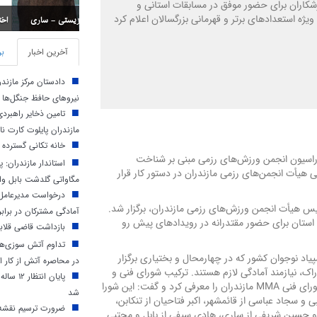
شکاران برای حضور موفق در مسابقات استانی و
یژه استعدادهای برتر و قهرمانی بزرگسالان اعلام کرد
اختتامیه مسابقات استان
آخرین اخبار
بر
دادستان مرکز مازند
نیروهای حافظ جنگل‌ها
تامین ذخایر راهبرد
مازندران پایلوت کارت ن
خانه تکانی گسترده 
 فدراسیون انجمن ورزش‌های رزمی مبنی بر شناخت
 هیأت انجمن‌های رزمی مازندران در دستور کار قرار
مگاواتی گلدشت بابل وار
درخواست مدیرعامل 
س هیأت انجمن ورزش‌های رزمی مازندران، برگزار شد.
آمادگی مشترکان در براب
استان برای حضور مقتدرانه در رویدادهای پیش رو
بازداشت قاضی قلابی
تداوم آتش‌ سوزی‌ها 
پیاد نوجوان کشور که در چهارمحال و بختیاری برگزار
در محاصره آتش از کار اف
سابقات قهرمانی بزرگسالان MMA کشور در اراک، نیازمند آمادگی لازم هستند. ترکیب شورای فنی و
پایان ا
تمرکز بر استعدادپروری سرمربی MMA مازندران اسامی اعضای شورای فنی MMA مازندران را معرفی کرد و گفت: این شورا
شد
و سجاد عباسی از قائمشهر، اکبر فتاحیان از تنکابن،
ضرورت ترسیم نقشه 
 و حسین شریفی از ساری، هادی سیفی از بابل و مجتبی