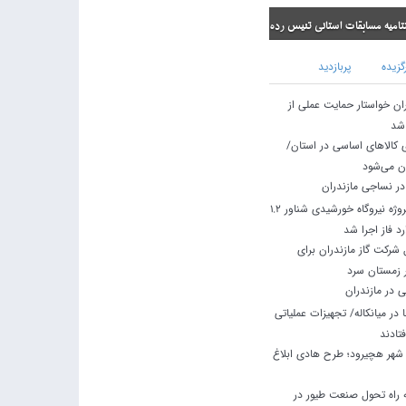
ی تنیس رده سنی نونهالان
گزیده
پربازدید
ران خواستار حمایت عملی از
 شد
ی کالاهای اساسی در استان/
ان می‌شود
در نساجی مازندران
استاندار مازندران: پروژه نیروگاه خورشیدی شناور ۱.۲
د فاز اجرا شد
شرکت گاز مازندران برای
ر زمستان سرد
 در مازندران
در میانکاله/ تجهیزات عملیاتی
تادند
نتظار ۱۲ ساله شهر هچیرود؛ طرح هادی ابلاغ
راه تحول صنعت طیور در