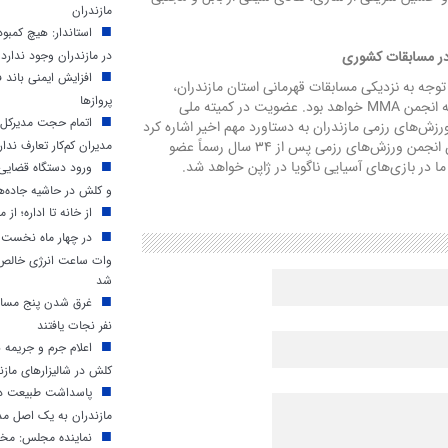
مازندران
استاندار: هیچ کمب
در مازندران وجود ندارد
افزایش ایمنی باند ف
توجه به نزدیکی مسابقات قهرمانی استان مازندران،
پروازها
هدف اول هیأت انجمن‌های رزمی مازندران، رشته‌های زیرمجموعه انجمن MMA خواهد بود. عضویت در کمیته ملی
اتمام حجت مدیرکل م
زش‌های رزمی مازندران به دستاورد مهم اخیر اشاره کرد
مدیران کم‌کار تعارف ندار
و گفت: با پیوستن انجمن MMA به کمیته ملی المپیک، فدراسیون انجمن ورزش‌های رزمی پس از ۳۴ سال رسماً عضو
در بازی‌های آسیایی ناگویا در ژاپن خواهد شد.
ورود دستگاه قضایی 
و کلش در حاشیه جاده‌ه
از خانه تا اداره؛ از م
وات ساعت انرژی خالص د
شد
غرق شدن پنج مسافر
نفر نجات یافتند
اعلام جرم و جریمه 
کلش در شالیزارهای مازن
پاسداشت طبیعت در 
مازندران به یک اصل مد
نماینده مجلس: مخا