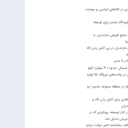
ودی در کالاهای اساسی و سوخت
رودگاه رامسر برای توسعه
نابع طبیعی مازندران: با
م!
مازندران در پی آتش زدن کاه
ا
ادر تا مدیر
در چهار ماه نخست امسال: حدود 3.1 میلیارد کیلو
ر واحدهای نیروگاه نکا تولید
 در منطقه ممنوعه رامسر؛ دو
نقدی برای آتش زدن کاه و
دران
کنار توسعه، رویکردی که در
یریتی تبدیل شد
لف بخشنامه اخیر دولت درباره