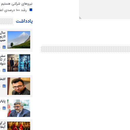
نیروهای شرکتی هستیم
رشد ۱۰۰ درصدی اعتبارات دهیاری‌های مازندران
یادداشت
سال 
تاری
حمید
ج
سفر 
از ت
دیپل
ی
انتخابات 5
ش
پایان
ی
ترکی
آبخاز