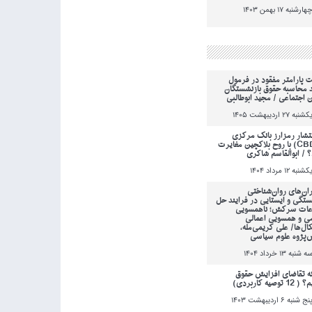
هارشنبه 17 بهمن 1403
ت پارامتر مفقود در فرمول
 محاسبه حقوق بازنشستگان
ن اجتماعی / مجید ابوطالبی
کشنبه 27 ارديبهشت 1405
انتشار رمزارز بانک مرکزی
(CBDC) با روح بلاکچین مغایرت
؟ / ابوالقاسم شاکری
کشنبه 12 مرداد 1404
ان‌های روان‌شناختی
ستگی و ایستایی در فرایند حل
عات سرکش؛ ناهمسویی
می و همسویی اعمالی
کال‌ها/ علی کریمی‌مله،
‌پژوه علوم سیاسی
ه شنبه 13 خرداد 1404
ه تقاضای افزایش حقوق
 توصیه کاربردی)
نج شنبه 6 ارديبهشت 1403