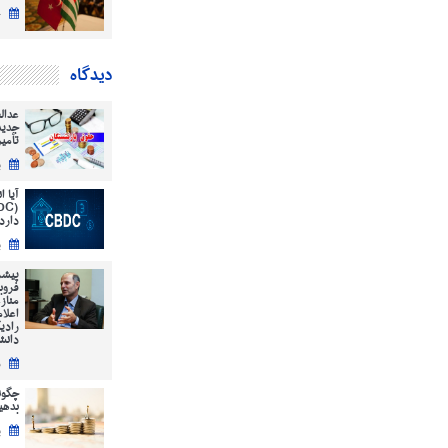
چ
دیدگاه
عدال
جدید
تأمی
ی
آیا 
دارد
ی
پیشر
فروب
مناز
اعلا
رادی
دانش
س
چگون
بدهیم؟ ( 12
پ