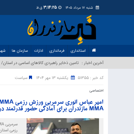
3:14:26
شنبه 17 مرداد 1405
ق.ظ
استانداری
فرمانداری
ادارات
سازمان ها
شهر
آخرین اخبار :
تامین ذخایر راهبردی کالاهای اساسی در استان/ م
کد خبر : 51355
یکشنبه 13 مهر 1404
سیاست
اختصاصی
MMA مازندران برای آمادگی حضور قدرتمند در مسابقات کشوری
رزمی استان