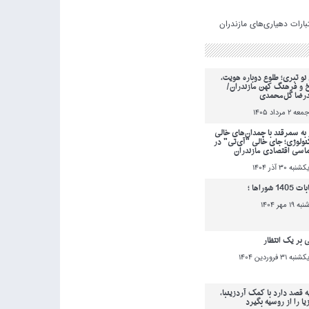
نو تبری؛ طلوع دوباره هویت،
خ و فرهنگ کهن مازندران/
رضا گل‌محمدی
معه 2 مرداد 1405
به سمرقند با چمدان‌های خالی
کنولوژی؛ جای خالی "آی‌تی" در
ماسی اقتصادی مازندران
کشنبه 30 آذر 1404
140 شوراها ؛
نبه 19 مهر 1404
ی بر یک انتظار
کشنبه 31 فروردين 1404
ه قصد دارد با کمک آردزینبا،
یا را از روسیه بگیرد