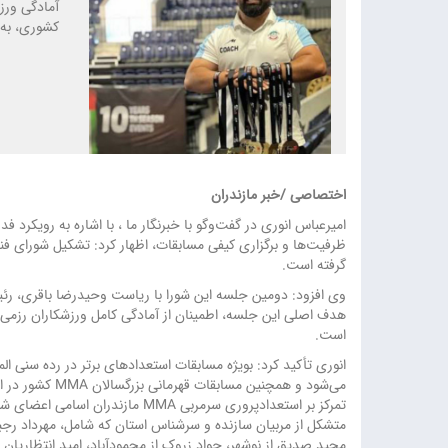
آمادگی ورز
کشوری، به و
اختصاصی /خبر مازندران
امیرعباس انوری در گفت‌وگو با خبرنگار ما ، با اشاره به رویکرد
ظرفیت‌ها و برگزاری کیفی مسابقات، اظهار کرد: تشکیل شورای فنی
گرفته است.
وی افزود: دومین جلسه این شورا با ریاست وحیدرضا باقری، رئی
هدف اصلی این جلسه، اطمینان از آمادگی کامل ورزشکاران رزمی 
است.
انوری تأکید کرد: بویژه مسابقات استعدادهای برتر در رده سنی الم
می‌شود و همچنین م
متشکل از مربیان سازنده و سرشناس استان که شامل، مهرداد رجبی 
مجید صدیق از نوشهر، جواد زروک از محمودآباد، امید انتظاریان