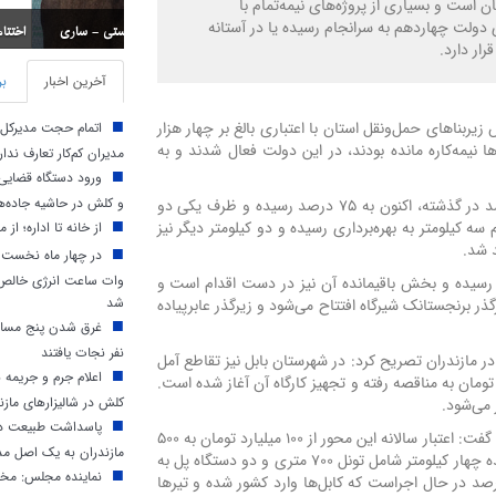
ان است و بسیاری از پروژه‌های نیمه‌تمام با
 دولت چهاردهم به سرانجام رسیده یا در آستانه
اختتامیه مسابقات استان
قرار دارد.
آخرین اخبار
بر
هاردهم ۲۰ پروژه فعال در بخش زیربناهای حمل‌ونقل استان با اعتباری بالغ بر چهار هزار
اتمام حجت مدیرکل م
ا نیمه‌کاره مانده بودند، در این دولت فعال شدند و به
مدیران کم‌کار تعارف ندار
ورود دستگاه قضایی 
و کلش در حاشیه جاده‌ه
وی افزود: پروژه تقاطع سه‌راه جویبار با پیشرفت کمتر از ۱۰ درصد در گذشته، اکنون به ۷۵ درصد رسیده و ظرف یکی دو
سه کیلومتر به بهره‌برداری رسیده و دو کیلومتر دیگر نیز
از خانه تا اداره؛ از م
 شد.
وات ساعت انرژی خالص د
ری رسیده و بخش باقیمانده آن نیز در دست اقدام است و
شد
ر برنجستانک شیرگاه افتتاح می‌شود و زیرگذر عابرپیاده
غرق شدن پنج مسافر
نفر نجات یافتند
 مازندران تصریح کرد: در شهرستان بابل نیز تقاطع آمل
اعلام جرم و جریمه 
وربرگردان هریکنده با اعتباری معادل ۲۴۰ میلیارد تومان به مناقصه رفته و تجهیز کارگاه آن آغاز شده است.
کلش در شالیزارهای مازن
 می‌شود.
پاسداشت طبیعت در 
مدیر حوزه طرح‌های زیربنایی مازندران به محور هراز اشاره کرد و گفت: اعتبار سالانه این محور از ۱۰۰ میلیارد تومان به ۵۰۰
مازندران به یک اصل مد
میلیارد تومان افزایش یافته است. در این محور طی ماه‌های آینده چهار کیلومتر شامل تونل ۷۰۰ متری و دو دستگاه پل به
نماینده مجلس: مخا
برداری می‌رسد. علاوه بر این، دو پل کابلی با پیشرفت ۴۰ درصد در حال اجراست که کابل‌ها وارد کشور شده و تیرها