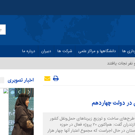
داری ها
دانشگاهها و مراکز علمی
شرکت ها
دبیران
درباره ما
نفر نجات یافتند
اخبار تصویری
طرح‌های ساخت و توزیع زیربناهای حمل‌ونقل کشور
در استان مازندران گفت: هم‌اکنون ۲۰ پروژه فعال در حوزه
ستان در حال اجراست که مجموع اعتبار آنها چهار هزار