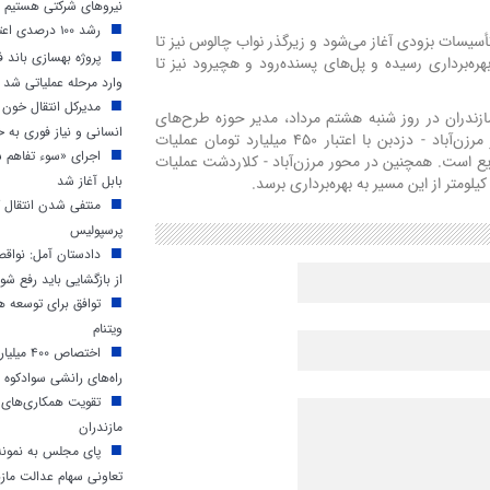
نیروهای شرکتی هستیم
رشد ۱۰۰ درصدی اعتبارات دهیاری‌های مازندران
 تأسیسات بزودی آغاز می‌شود و زیرگذر نواب چالوس نیز تا
پروژه بهسازی باند 
ه‌برداری رسیده و پل‌های پسنده‌رود و هچیرود نیز تا
وارد مرحله عملیاتی شد
مدیرکل انتقال خون م
ازندران در روز شنبه هشتم مرداد، مدیر حوزه طرح‌های
انسانی و نیاز فوری به
ساخت و توزیع زیربناهای حمل‌ونقل مازندران گفت: در محور مرزن‌آباد - دزدبن با اعتبار ۴۵۰ میلیارد تومان عملیات
اجرای «سوء تفاهم س
ع است. همچنین در محور مرزن‌آباد - کلاردشت عملیات
بابل آغاز شد
ومتر از این مسیر به بهره‌برداری برسد.
منتفی شدن انتقال 
پرسپولیس
دادستان آمل: نواق
از بازگشایی باید رفع شو
توافق برای توسعه ه
ویتنام
اختصاص ۰
راه‌های رانشی سوادکوه و
تقویت همکاری‌های 
مازندران
پای مجلس به نمونه
تعاونی سهام عدالت مازن