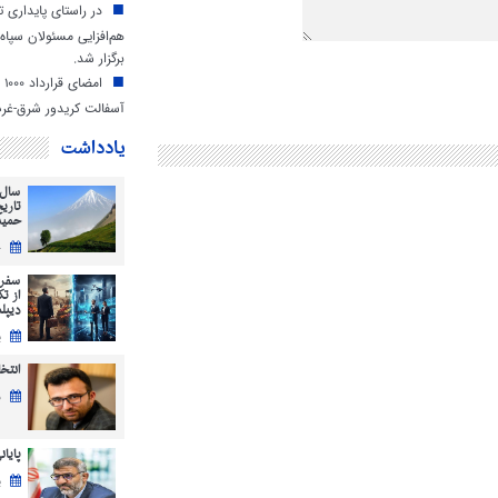
در راستای پایداری
هم‌افزایی مسئولان سپاه 
برگزار شد.
ام
آسفالت کریدور شرق-غرب
یادداشت
سال 
تاری
حمید
ج
سفر 
از ت
دیپل
ی
انتخابات 5
ش
پایان
ی