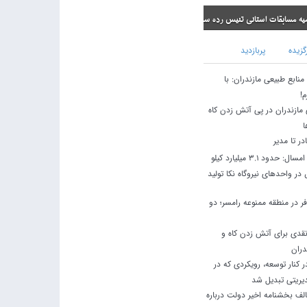
ی تنیس رده سنی نونهالان
گزیده
پربازدید
نابع طبیعی مازندران: با
م!
مازندران در پی آتش زدن کاه
ا
ادر تا مدیر
در چهار ماه نخست امسال: حدود 3.1 میلیارد کیلو
ر واحدهای نیروگاه نکا تولید
 در منطقه ممنوعه رامسر؛ دو
نقدی برای آتش زدن کاه و
دران
کنار توسعه، رویکردی که در
یریتی تبدیل شد
لف بخشنامه اخیر دولت درباره