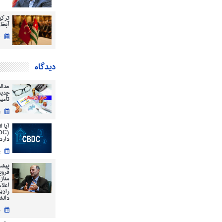
ترکی
آبخاز
چ
دیدگاه
عدال
جدید
تأمی
ی
آیا 
دارد
ی
پیشر
فروب
مناز
اعلا
رادی
دانش
س