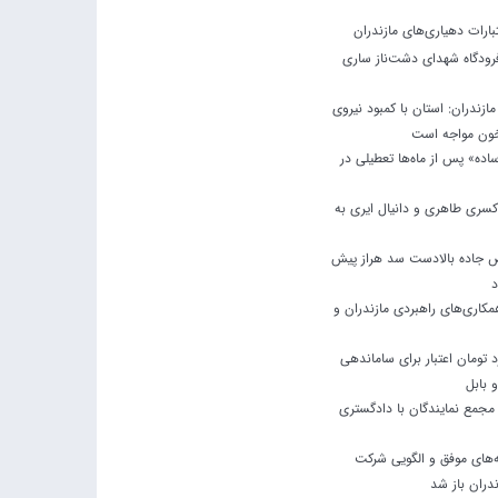
فرودگاه شهدای دشت‌ناز ساری
ازندران: استان با کمبود نیروی
 خون مواجه است
اده» پس از ماه‌ها تعطیلی در
کسری طاهری و دانیال ایری به
ص جاده بالادست سد هراز پیش
د
مکاری‌های راهبردی مازندران و
۴۰ میلیارد تومان اعتبار برای ساماندهی
 بابل
مجمع نمایندگان با دادگستری
‌های موفق و الگویی شرکت
دران باز شد