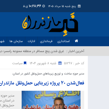
10:28:37
پنج شنبه 15 مرداد 1405
ق.ظ
استانداری
فرمانداری
ادارات
سازمان ها
شهر
آخرین اخبار :
غرق شدن پنج مسافر در منطقه ممنوعه رامسر؛ دو 
کد خبر : 51297
شنبه 8 شهريور 1404
سیاست
مدیر حوزه ساخت و توزیع زیربناهای حمل‌ونقل کشور در استان:
فعال‌شدن ۲۰ پروژه زیربنایی حمل‌ونقل مازندران در دولت چهاردهم
مدیر حوزه 
حمل‌ونقل ا