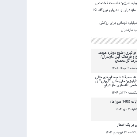
 تولید انرژی: نشست تخصصی
مازندران و مدیران نیروگاه نکا
ضای قرارداد ۱۰۰۰ میلیارد تومانی برای روکش
 مازندران
نو تبری؛ طلوع دوباره هویت،
خ و فرهنگ کهن مازندران/
رضا گل‌محمدی
معه 2 مرداد 1405
به سمرقند با چمدان‌های خالی
کنولوژی؛ جای خالی "آی‌تی" در
ماسی اقتصادی مازندران
کشنبه 30 آذر 1404
140 شوراها ؛
نبه 19 مهر 1404
ی بر یک انتظار
کشنبه 31 فروردين 1404