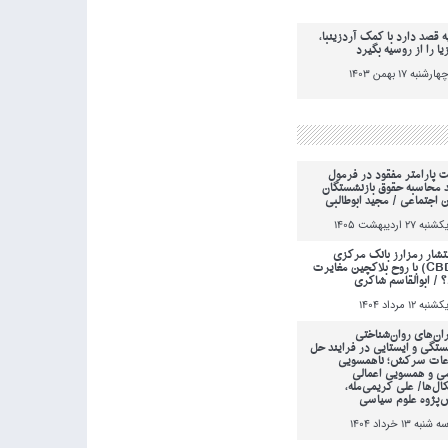
ه قصد دارد با کمک آردزینبا،
یا را از روسیه بگیرد
هارشنبه 17 بهمن 1403
ت پارامتر مفقود در فرمول
 محاسبه حقوق بازنشستگان
ن اجتماعی / مجید ابوطالبی
کشنبه 27 ارديبهشت 1405
انتشار رمزارز بانک مرکزی
(CBDC) با روح بلاکچین مغایرت
؟ / ابوالقاسم شاکری
کشنبه 12 مرداد 1404
ان‌های روان‌شناختی
ستگی و ایستایی در فرایند حل
عات سرکش؛ ناهمسویی
می و همسویی اعمالی
کال‌ها/ علی کریمی‌مله،
‌پژوه علوم سیاسی
ه شنبه 13 خرداد 1404