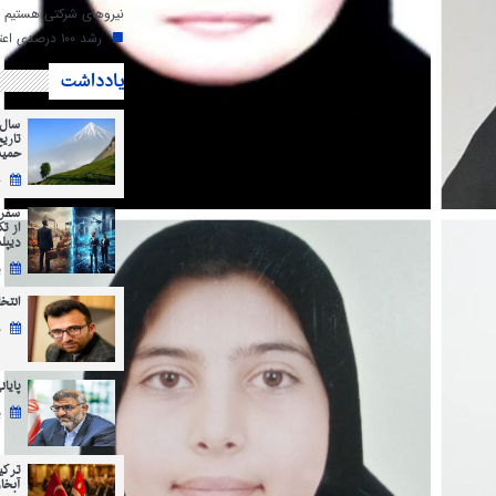
نیروهای شرکتی هستیم
رشد ۱۰۰ درصدی اعتبارات دهیاری‌های مازندران
یادداشت
سال 
تاری
حمید
ج
سفر 
از ت
دیپل
ی
انتخابات 5
ش
پایان
ی
ترکی
آبخاز