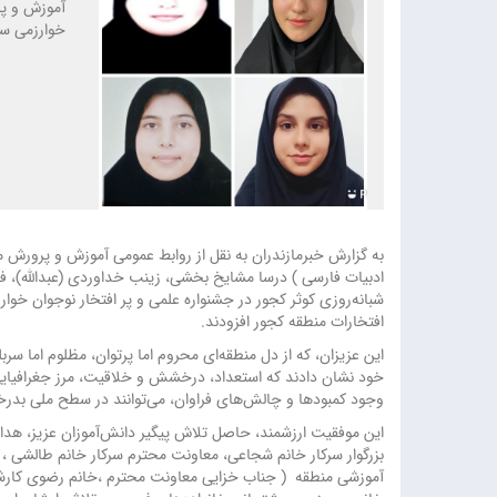
خوارزمی سه
به گزارش خبرمازندران به نقل از روابط عمومی آموزش و پرورش 
ادبیات فارسی ) درسا مشایخ بخشی، زینب خداوردی (عبدالله)، فا
شبانه‌روزی کوثر کجور در جشنواره علمی و پر افتخار نوجوان خو
افتخارات منطقه کجور افزودند.
این عزیزان، که از دل منطقه‌ای محروم اما پرتوان، مظلوم اما سربل
خود نشان دادند که استعداد، درخشش و خلاقیت، مرز جغرافیایی ن
وجود کمبودها و چالش‌های فراوان، می‌توانند در سطح ملی بدر
این موفقیت ارزشمند، حاصل تلاش پیگیر دانش‌آموزان عزیز، هدا
بزرگوار سرکار خانم شجاعی، معاونت محترم سرکار خانم طالشی ،
آموزشی منطقه ( جناب خزایی معاونت محترم ،خانم رضوی کار