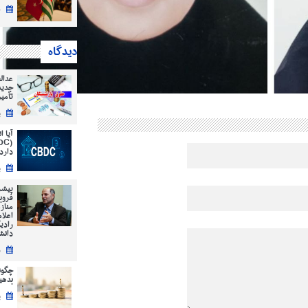
چ
دیدگاه
عدال
جدید
تأمی
ی
آیا 
دارد
ی
پیشر
فروب
مناز
اعلا
رادی
دانش
س
چگون
بدهیم؟ ( 12
پ