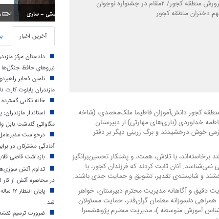
آموزش و پرورش منطقه کجور/ ۲مقام در جشنواره نوجوان
م دختران منطقه کجور
اختتامیه مسابقات استان
آخرین اخبار
بر
دادستان مرکز مازند
نیروهای حافظ جنگل‌ها
تامین ذخایر راهبرد
مازندران پایلوت کارت ن
خانه تکانی گسترده 
منطقه کجور دانش‌آموزان فاطیما ملک‌محمدی، (شاخه
طمه خداوردی (بازی‌های مهارتی) از دبیرستان
مگاواتی گلدشت بابل وار
ارزمی خوش درخشیدند و برگ زرینی دیگر بر دفتر
درخواست مدیرعامل 
آمادگی مشترکان در براب
ند برخاسته‌اند، با تلاش، همت، و پشتکار تحسین‌برانگیز
بازداشت قاضی قلابی
می‌شناسد. آنان ثابت کردند که فرزندان کجور، با
تداوم آتش‌ سوزی‌ها 
خشند و شایسته‌ی تقدیر، تشویق و حمایت جدی باشند.
در محاصره آتش از کار اف
یت دقیق و آگاهانه مدیریت محترم دبیرستان، خواهر
پایان ا
 همراهی دلسوزانه معلمان گران‌قدر، حمایت مسئولان
شد
شناس آموزش متوسطه )، مدیریت محترم پژوهشسرا
ضرورت ترسیم نقشه 