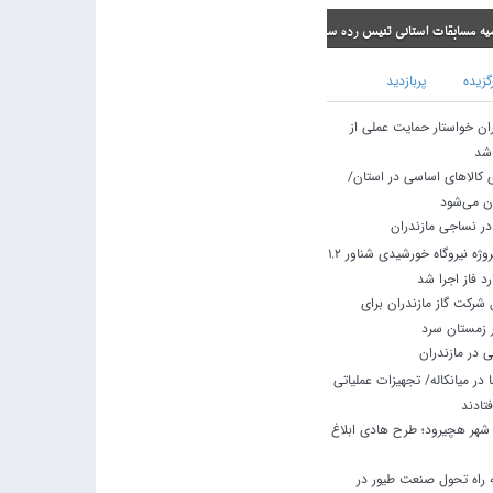
ی تنیس رده سنی نونهالان
گزیده
پربازدید
ران خواستار حمایت عملی از
 شد
ی کالاهای اساسی در استان/
ان می‌شود
در نساجی مازندران
استاندار مازندران: پروژه نیروگاه خورشیدی شناور ۱.۲
د فاز اجرا شد
شرکت گاز مازندران برای
ر زمستان سرد
 در مازندران
در میانکاله/ تجهیزات عملیاتی
تادند
نتظار ۱۲ ساله شهر هچیرود؛ طرح هادی ابلاغ
راه تحول صنعت طیور در