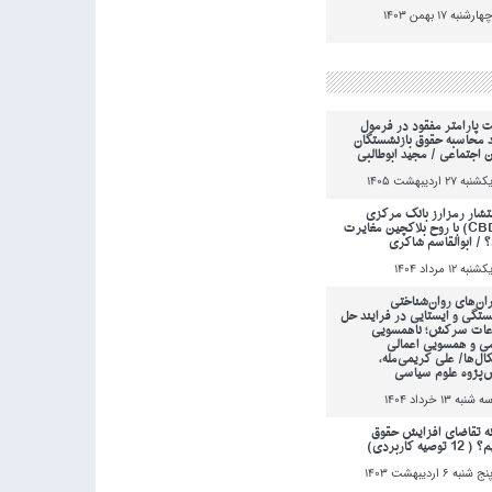
هارشنبه 17 بهمن 1403
ت پارامتر مفقود در فرمول
 محاسبه حقوق بازنشستگان
ن اجتماعی / مجید ابوطالبی
کشنبه 27 ارديبهشت 1405
انتشار رمزارز بانک مرکزی
(CBDC) با روح بلاکچین مغایرت
؟ / ابوالقاسم شاکری
کشنبه 12 مرداد 1404
ان‌های روان‌شناختی
ستگی و ایستایی در فرایند حل
عات سرکش؛ ناهمسویی
می و همسویی اعمالی
کال‌ها/ علی کریمی‌مله،
‌پژوه علوم سیاسی
ه شنبه 13 خرداد 1404
ه تقاضای افزایش حقوق
 توصیه کاربردی)
نج شنبه 6 ارديبهشت 1403