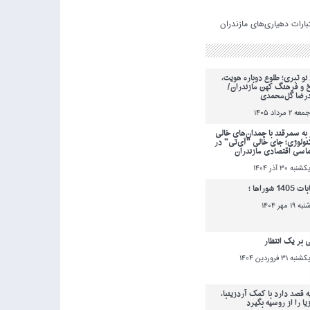
نو تبری؛ طلوع دوباره هویت،
خ و فرهنگ کهن مازندران/
رضا گل‌محمدی
معه 2 مرداد 1405
به سمرقند با چمدان‌های خالی
کنولوژی؛ جای خالی "آی‌تی" در
ماسی اقتصادی مازندران
کشنبه 30 آذر 1404
140 شوراها ؛
نبه 19 مهر 1404
ی بر یک انتظار
کشنبه 31 فروردين 1404
ه قصد دارد با کمک آردزینبا،
یا را از روسیه بگیرد