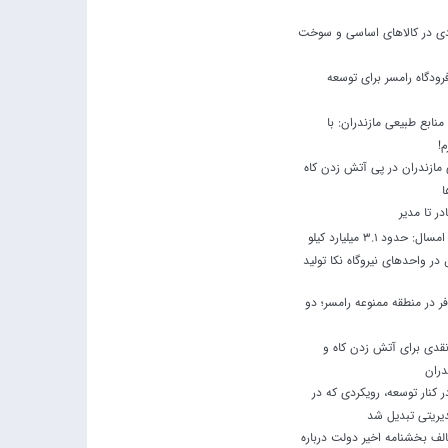
ودی در کالاهای اساسی و سوخت
رودگاه رامسر برای توسعه
نابع طبیعی مازندران: با
م!
مازندران در پی آتش زدن کاه
ا
ادر تا مدیر
در چهار ماه نخست امسال: حدود 3.1 میلیارد کیلو
ر واحدهای نیروگاه نکا تولید
 در منطقه ممنوعه رامسر؛ دو
نقدی برای آتش زدن کاه و
دران
کنار توسعه، رویکردی که در
یریتی تبدیل شد
لف بخشنامه اخیر دولت درباره