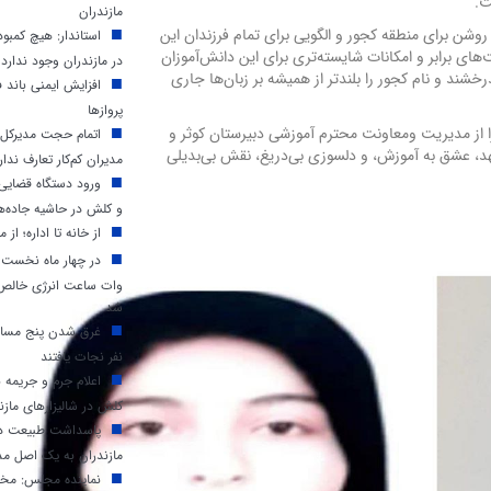
ت.
مازندران
وشن برای منطقه کجور و الگویی برای تمام فرزندان این
استاندار: هیچ کمب
ای برابر و امکانات شایسته‌تری برای این دانش‌آموزان
در مازندران وجود ندارد
شند و نام کجور را بلندتر از همیشه بر زبان‌ها جاری
افزایش ایمنی باند ف
پروازها
 از مدیریت ومعاونت محترم آموزشی دبیرستان کوثر و
اتمام حجت مدیرکل م
تعهد، عشق به آموزش، و دلسوزی بی‌دریغ، نقش بی‌بدیلی
مدیران کم‌کار تعارف ندار
ورود دستگاه قضایی 
و کلش در حاشیه جاده‌ه
از خانه تا اداره؛ از م
وات ساعت انرژی خالص د
شد
غرق شدن پنج مسافر
نفر نجات یافتند
اعلام جرم و جریمه 
کلش در شالیزارهای مازن
پاسداشت طبیعت در 
مازندران به یک اصل مد
نماینده مجلس: مخا