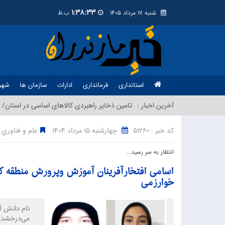
1:38:34
شنبه 17 مرداد 1405
ب.ظ
استانداری
فرمانداری
ادارات
سازمان ها
شهر
آخرین اخبار :
تامین ذخایر راهبردی کالاهای اساسی در استان/ م
کد خبر : 51260
چهارشنبه 15 مرداد 1404
علم و فناوري
انتظار به سر رسید...
اسامی افتخارآفرینان آموزش وپرورش منطقه کج
خوارزمی
نام دانش آ
می‌درخشد‌/ 