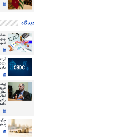
چ
دیدگاه
عدال
جدید
تأمی
ی
آیا 
دارد
ی
پیشر
فروب
مناز
اعلا
رادی
دانش
س
چگون
بدهیم؟ ( 12
پ