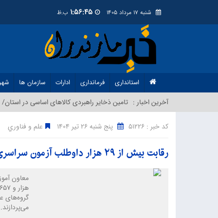
1:56:46
شنبه 17 مرداد 1405
ب.ظ
استانداری
فرمانداری
ادارات
سازمان ها
شهر
آخرین اخبار :
تامین ذخایر راهبردی کالاهای اساسی در استان/ م
کد خبر : 51226
پنج شنبه 26 تير 1404
علم و فناوري
رقابت بیش از ۲۹ هزار داوطلب آزمون سراسری در مازندران
گروه‌های ع
می‌پردازند.