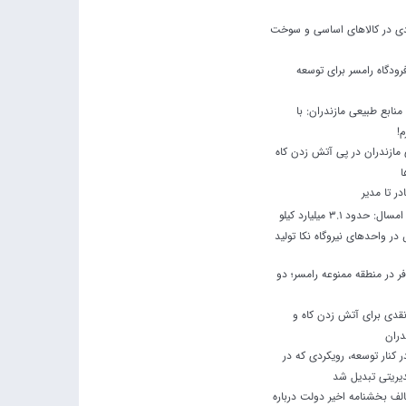
ودی در کالاهای اساسی و سوخت
رودگاه رامسر برای توسعه
نابع طبیعی مازندران: با
م!
مازندران در پی آتش زدن کاه
ا
ادر تا مدیر
در چهار ماه نخست امسال: حدود 3.1 میلیارد کیلو
ر واحدهای نیروگاه نکا تولید
 در منطقه ممنوعه رامسر؛ دو
نقدی برای آتش زدن کاه و
دران
کنار توسعه، رویکردی که در
یریتی تبدیل شد
لف بخشنامه اخیر دولت درباره