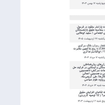
هارشنبه 17 بهمن 1403
ت پارامتر مفقود در فرمول
 محاسبه حقوق بازنشستگان
ن اجتماعی / مجید ابوطالبی
کشنبه 27 ارديبهشت 1405
انتشار رمزارز بانک مرکزی
(CBDC) با روح بلاکچین مغایرت
؟ / ابوالقاسم شاکری
کشنبه 12 مرداد 1404
ان‌های روان‌شناختی
ستگی و ایستایی در فرایند حل
عات سرکش؛ ناهمسویی
می و همسویی اعمالی
کال‌ها/ علی کریمی‌مله،
‌پژوه علوم سیاسی
ه شنبه 13 خرداد 1404
ه تقاضای افزایش حقوق
 توصیه کاربردی)
نج شنبه 6 ارديبهشت 1403