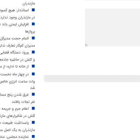
مازندران
استاندار: هیچ کمب
در مازندران وجود ندارد
افزایش ایمنی باند ف
پروازها
اتمام حجت مدیرکل م
مدیران کم‌کار تعارف ندار
ورود دستگاه قضایی 
و کلش در حاشیه جاده‌ه
از خانه تا اداره؛ از م
وات ساعت انرژی خالص د
شد
غرق شدن پنج مسافر
نفر نجات یافتند
اعلام جرم و جریمه 
کلش در شالیزارهای مازن
پاسداشت طبیعت در 
مازندران به یک اصل مد
نماینده مجلس: مخا