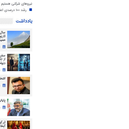
نیروهای شرکتی هستیم
رشد ۱۰۰ درصدی اعتبارات دهیاری‌های مازندران
یادداشت
سال 
تاری
حمید
ج
سفر 
از ت
دیپل
ی
انتخابات 5
ش
پایان
ی
ترکی
آبخاز