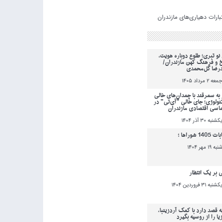
نو تبری؛ طلوع دوباره هویت،
خ و فرهنگ کهن مازندران/
رضا گل‌محمدی
معه 2 مرداد 1405
به سمرقند با چمدان‌های خالی
کنولوژی؛ جای خالی "آی‌تی" در
ماسی اقتصادی مازندران
کشنبه 30 آذر 1404
140 شوراها ؛
نبه 19 مهر 1404
ی بر یک انتظار
کشنبه 31 فروردين 1404
ه قصد دارد با کمک آردزینبا،
یا را از روسیه بگیرد