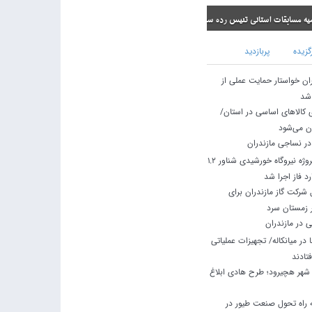
ی تنیس رده سنی نونهالان
گزیده
پربازدید
ران خواستار حمایت عملی از
 شد
ی کالاهای اساسی در استان/
ان می‌شود
در نساجی مازندران
استاندار مازندران: پروژه نیروگاه خورشیدی شناور ۱.۲
د فاز اجرا شد
شرکت گاز مازندران برای
ر زمستان سرد
 در مازندران
در میانکاله/ تجهیزات عملیاتی
تادند
نتظار ۱۲ ساله شهر هچیرود؛ طرح هادی ابلاغ
راه تحول صنعت طیور در