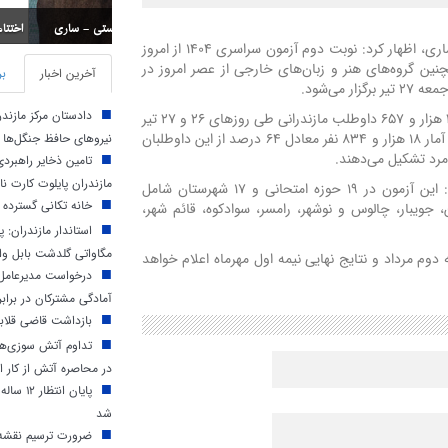
اختتامیه مسابقات استان
علی اکبر باقری‌خلیلی امروز ۲۶ تیر در گفت‌وگو با خبرنگاران در ساری، اظهار کرد: نوبت دوم آزمون سراسری ۱۴۰۴ از امروز
چنین گروه‌های هنر و زبان‌های خارجی از عصر امروز در
آخرین اخبار
بر
می‌شود.
دادستان مرکز مازند
دبیر ستاد استانی آزمون سراسری با اشاره به این‌که در مجموع ۲۹ هزار و ۶۵۷ داوطلب مازندرانی طی روزهای ۲۶ و ۲۷ تیر
۱۴۰۴ در نوبت دوم آزمون سراسری رقابت می‌کنند، گفت: مطابق آمار ۱۸ هزار و ۸۳۴ نفر معادل ۶۴ درصد از این داوطلبان
نیروهای حافظ جنگل‌ها
تامین ذخایر راهبرد
مازندران پایلوت کارت ن
معاون آموزشی و تحصیلات تکمیلی دانشگاه مازندران و افزود: این آزمون در ۱۹ حوزه امتحانی و ۱۷ شهرستان شامل
خانه تکانی گسترده 
، جویبار، چالوس و نوشهر، رامسر، سوادکوه، قائم شهر،
مگاواتی گلدشت بابل وار
وم مرداد و نتایج نهایی نیمه اول مهرماه اعلام خواهد
درخواست مدیرعامل 
آمادگی مشترکان در براب
بازداشت قاضی قلابی
تداوم آتش‌ سوزی‌ها 
در محاصره آتش از کار اف
پایان ا
شد
ضرورت ترسیم نقشه 